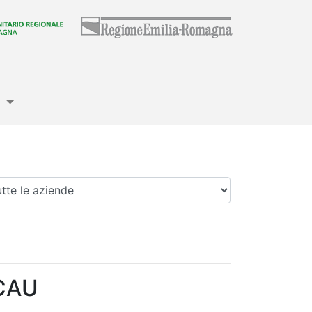
e
enda
 CAU