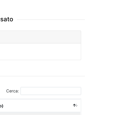
ssato
Cerca:
o)