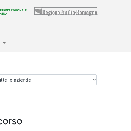
e
enda
corso