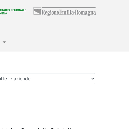
e
enda