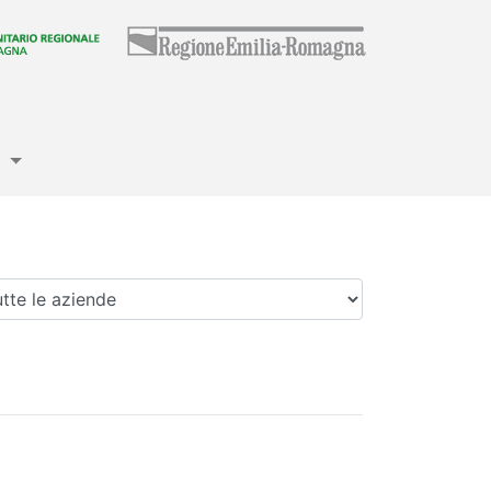
e
enda