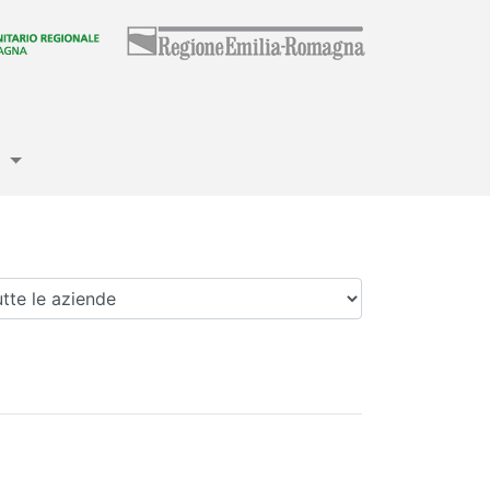
e
enda