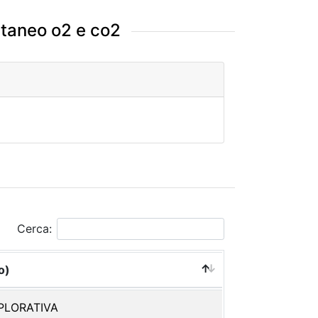
utaneo o2 e co2
Cerca:
o)
PLORATIVA