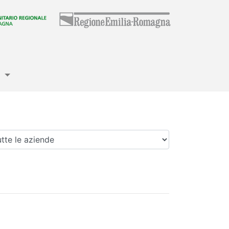
e
enda