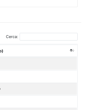
Cerca:
o)
O