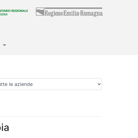
e
enda
ia