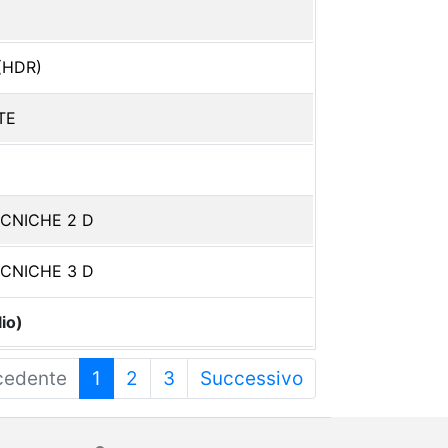
(HDR)
TE
ECNICHE 2 D
ECNICHE 3 D
io)
cedente
1
2
3
Successivo