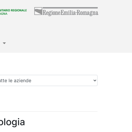
e
enda
ologia