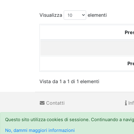
Visualizza
elementi
Pres
Pr
Vista da 1 a 1 di 1 elementi
Contatti
Inf
Questo sito utilizza cookies di sessione. Continuando a navigar
Regione Emilia-Romagna
(CF 800.625.903.79) - Viale
URP - Numero Verde:
800 66.22.00
, email: urp@regi
No, dammi maggiori informazioni