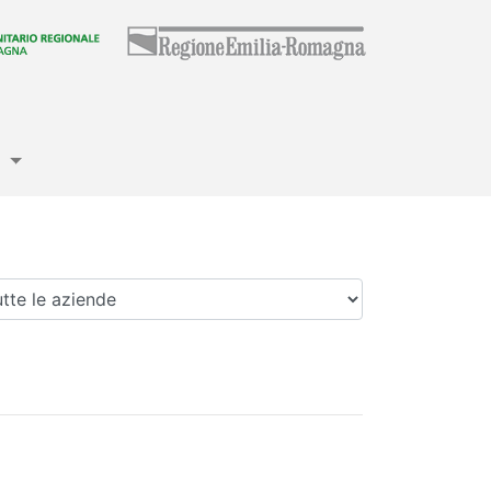
e
enda