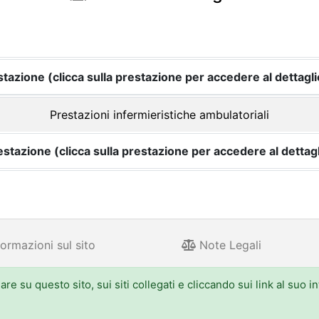
tazione (clicca sulla prestazione per accedere al dettagli
Prestazioni infermieristiche ambulatoriali
estazione (clicca sulla prestazione per accedere al dettagl
ormazioni sul sito
Note Legali
e su questo sito, sui siti collegati e cliccando sui link al suo i
 Aldo Moro 52, 40127 Bologna - Centralino: 051.5271
one.emilia-romagna.it, PEC: urp@postacert.regione.emilia-romagna.it