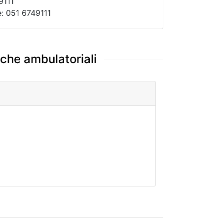
9111
e: 051 6749111
iche ambulatoriali