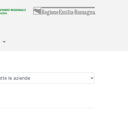
e
enda