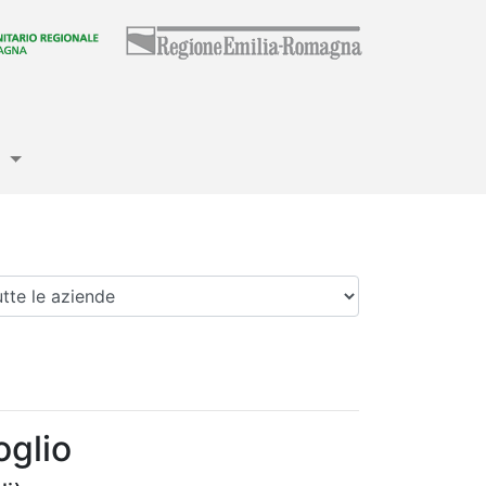
e
enda
oglio