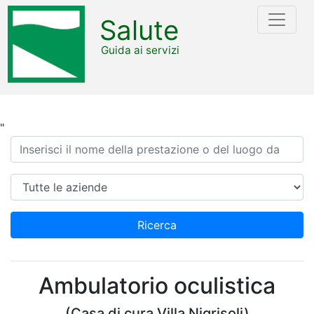
Salute
Guida ai servizi
"
Ricerca
Azienda
Ricerca
Ambulatorio oculistica
(Casa di cura Villa Nigrisoli)