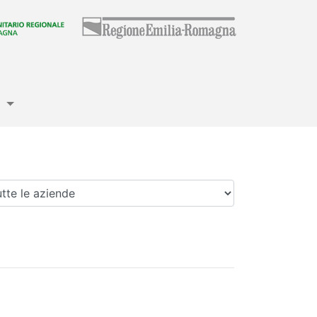
e
enda