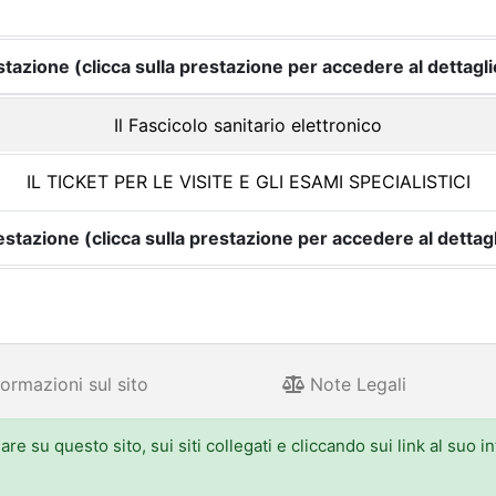
tazione (clicca sulla prestazione per accedere al dettagli
Il Fascicolo sanitario elettronico
IL TICKET PER LE VISITE E GLI ESAMI SPECIALISTICI
estazione (clicca sulla prestazione per accedere al dettagl
ormazioni sul sito
Note Legali
e su questo sito, sui siti collegati e cliccando sui link al suo i
 Aldo Moro 52, 40127 Bologna - Centralino: 051.5271
one.emilia-romagna.it, PEC: urp@postacert.regione.emilia-romagna.it