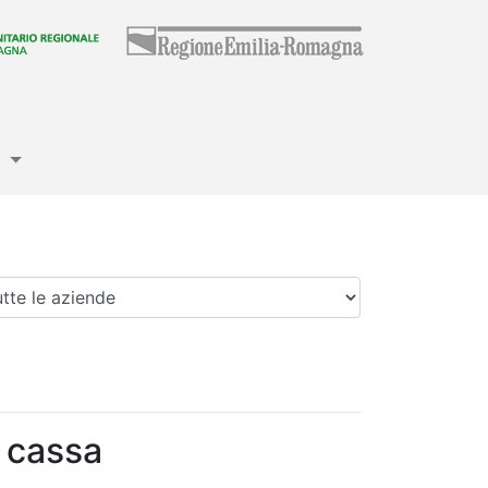
e
enda
 cassa