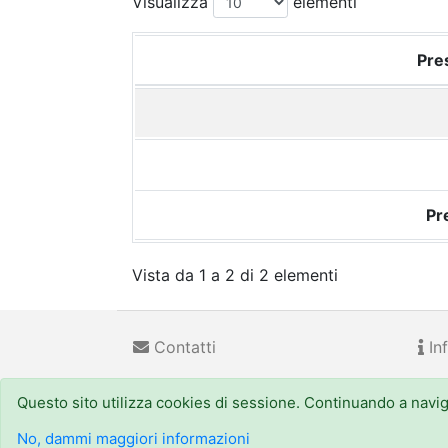
Visualizza
elementi
Pres
Pr
Vista da 1 a 2 di 2 elementi
Contatti
Inf
Questo sito utilizza cookies di sessione. Continuando a navigar
Regione Emilia-Romagna
(CF 800.625.903.79) - Viale
URP - Numero Verde:
800 66.22.00
, email: urp@regi
No, dammi maggiori informazioni